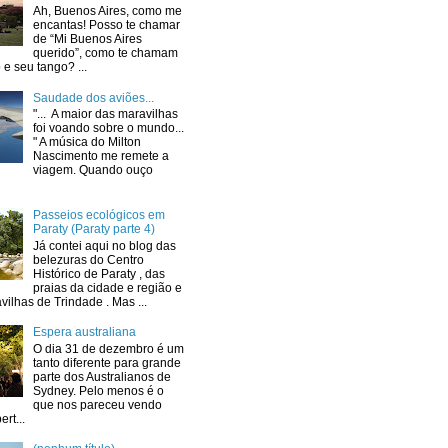
Ah, Buenos Aires, como me
encantas! Posso te chamar
de “Mi Buenos Aires
querido”, como te chamam
e seu tango? ...
Saudade dos aviões...
"... A maior das maravilhas
foi voando sobre o mundo...
" A música do Milton
Nascimento me remete a
viagem. Quando ouço
Passeios ecológicos em
Paraty (Paraty parte 4)
Já contei aqui no blog das
belezuras do Centro
Histórico de Paraty , das
praias da cidade e região e
ilhas de Trindade . Mas ...
Espera australiana
O dia 31 de dezembro é um
tanto diferente para grande
parte dos Australianos de
Sydney. Pelo menos é o
que nos pareceu vendo
ert...