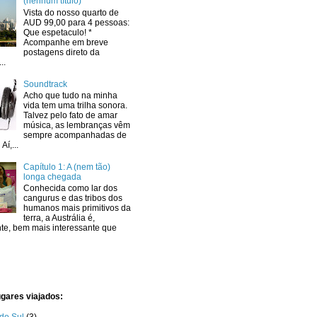
(nenhum título)
Vista do nosso quarto de
AUD 99,00 para 4 pessoas:
Que espetaculo! *
Acompanhe em breve
postagens direto da
..
Soundtrack
Acho que tudo na minha
vida tem uma trilha sonora.
Talvez pelo fato de amar
música, as lembranças vêm
sempre acompanhadas de
Aí,...
Capítulo 1: A (nem tão)
longa chegada
Conhecida como lar dos
cangurus e das tribos dos
humanos mais primitivos da
terra, a Austrália é,
te, bem mais interessante que
ugares viajados:
do Sul
(3)