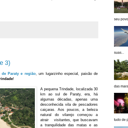
seu povo 
suas...
e 3)
s de Paraty e região
, um lugarzinho especial, paixão de
rindade
!
das marav
A pequena Trindade, localizada 30
km ao sul de Paraty, era, há
algumas décadas, apenas uma
desconhecida vila de pescadores
caiçaras. Aos poucos, a beleza
natural do vilarejo começou a
tudo de p
atrair visitantes, que buscavam
a tranquilidade das matas e as