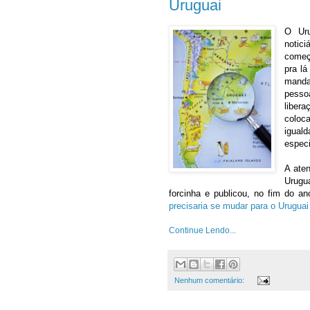
Uruguai
O Uru
notic
começo
pra lá
manda
pesso
liber
coloc
igual
especi
A ate
Urugu
forcinha e publicou, no fim do 
precisaria se mudar para o Urugua
Continue Lendo...
Nenhum comentário: