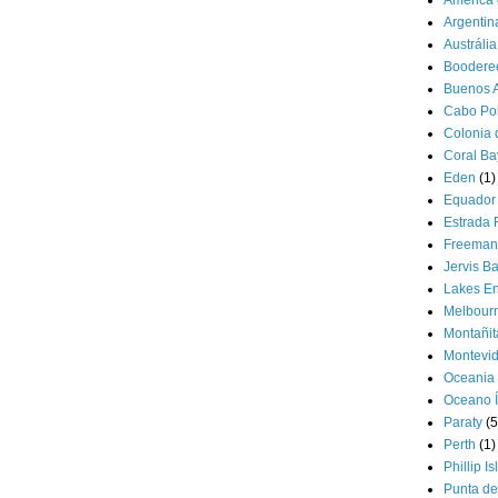
Argentin
Austrália
Booderee
Buenos A
Cabo Po
Colonia 
Coral Ba
Eden
(1)
Equador
Estrada 
Freeman
Jervis B
Lakes En
Melbour
Montañit
Montevi
Oceania
Oceano Í
Paraty
(5
Perth
(1)
Phillip I
Punta de