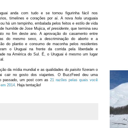
guai anda com tudo e se tornou figurinha fácil nos
iários, timelines e corações por aí. A nova
hola
uruguaia
u há um tempinho, embalada pelos feitos e estilo de vida
 de humilde de Jose Mujica,
el presidente
, que termina seu
to no fim deste ano. A aprovação do casamento entre
as do mesmo sexo, a descriminação do aborto e a
ação do plantio e consumo de maconha pelos residentes
aram o Uruguai na frente da corrida pela liberdade e
dade na América do Sul. É, o Uruguai é mesmo um lugar
al.
nção da mídia mundial e as qualidades do
paisito
fizeram o
ai cair no gosto dos viajantes. O BuzzFeed deu uma
ano passado, um post com as
21 razões pelas quais você
i em 2014
. Haja tentação!