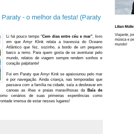
Paraty - o melhor da festa! (Paraty
Lilian Mülle
Viajante, jo
Li há pouco tempo "
Cem dias entre céu e mar"
, livro
música e p
em que Amyr Klink relata a travessia do Oceano
mundo!
Atlântico que fez, sozinho, a bordo de um pequeno
barco a remo. Para quem gosta de se aventurar pelo
mundo, relatos de viagem sempre rendem sonhos e
coração palpitante!
Foi em Paraty que Amyr Kink se apaixounou pelo mar
e por navegação. Ainda criança, nas temporadas que
passava com a família na cidade, saía a desbravar em
canoas as ilhas e praias maravilhosas da
Baía de
como cenários de suas primeiras experiências como
vontade imensa de estar nesses lugares!