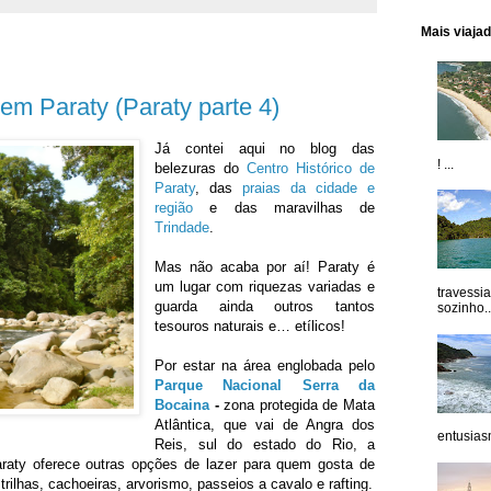
Mais viaja
em Paraty (Paraty parte 4)
Já contei aqui no blog das
! ...
belezuras do
Centro Histórico de
Paraty
, das
praias da cidade e
região
e das maravilhas de
Trindade
.
Mas não acaba por aí! Paraty é
um lugar com riquezas variadas e
travessi
guarda ainda outros tantos
sozinho..
tesouros naturais e… etílicos!
Por estar na área englobada pelo
Parque Nacional Serra da
Bocaina
-
zona protegida de Mata
Atlântica, que vai de Angra dos
entusiasm
Reis, sul do estado do Rio, a
raty oferece outras opções de lazer para quem gosta de
rilhas, cachoeiras, arvorismo, passeios a cavalo e rafting.