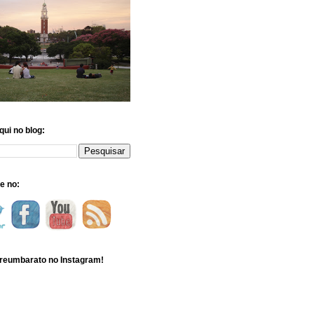
ui no blog:
e no:
reumbarato no Instagram!