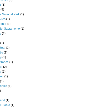
a
(1)
(9)
 National Park
(1)
ires
(1)
lonio
(1)
del Sacramento
(1)
y
(1)
(1)
Real
(1)
tle
(1)
ay
(1)
trance
(1)
ne
(2)
a
(1)
déu
(1)
(1)
ndico
(1)
)
sland
(1)
l Diablo
(1)