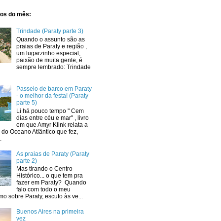
dos do mês:
Trindade (Paraty parte 3)
Quando o assunto são as
praias de Paraty e região ,
um lugarzinho especial,
paixão de muita gente, é
sempre lembrado: Trindade
Passeio de barco em Paraty
- o melhor da festa! (Paraty
parte 5)
Li há pouco tempo " Cem
dias entre céu e mar" , livro
em que Amyr Klink relata a
a do Oceano Atlântico que fez,
.
As praias de Paraty (Paraty
parte 2)
Mas tirando o Centro
Histórico... o que tem pra
fazer em Paraty? Quando
falo com todo o meu
o sobre Paraty, escuto às ve...
Buenos Aires na primeira
vez