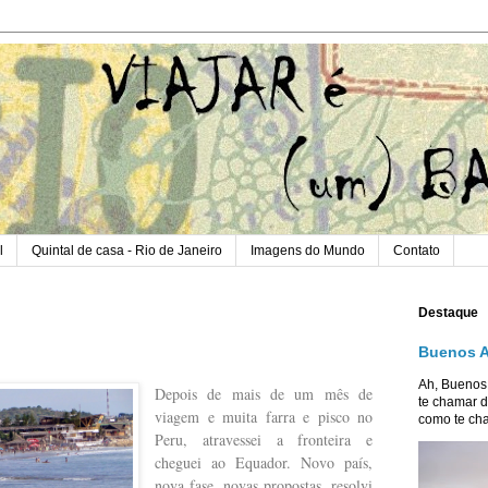
l
Quintal de casa - Rio de Janeiro
Imagens do Mundo
Contato
Destaque
Buenos Ai
Ah, Buenos
Depois de mais de um mês de
te chamar d
viagem e muita farra e pisco no
como te cha
Peru, atravessei a fronteira e
cheguei ao Equador. Novo país,
nova fase, novas propostas, resolvi